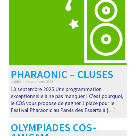
PHARAONIC – CLUSES
publié le
1 septembre 2025
13 septembre 2025 Une programmation
exceptionnelle à ne pas manquer ! C’est pourquoi,
le COS vous propose de gagner 1 place pour le
Festival Pharaonic au Parvis des Esserts à […]
OLYMPIADES COS-