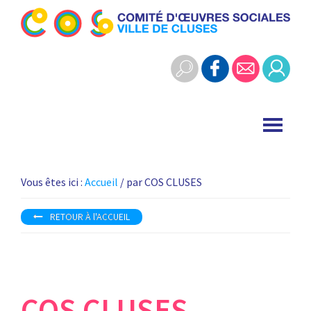
Skip
Skip
to
to
Cos
primary
main
Comité
Cluses
navigation
content
d'œuvres
sociales
-
ville
de
Cluses
Vous êtes ici :
Accueil
/ par COS CLUSES
RETOUR À l'ACCUEIL
COS CLUSES