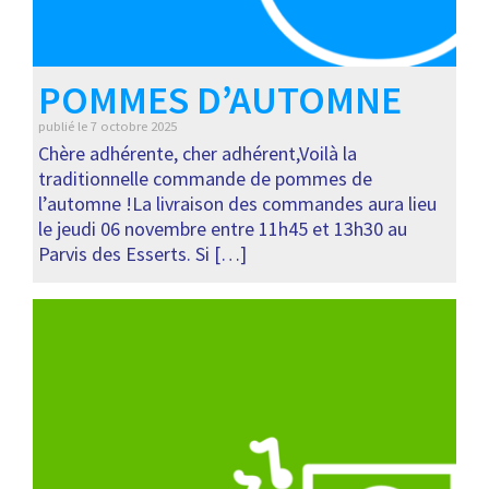
POMMES D’AUTOMNE
publié le
7 octobre 2025
Chère adhérente, cher adhérent,Voilà la
traditionnelle commande de pommes de
l’automne !La livraison des commandes aura lieu
le jeudi 06 novembre entre 11h45 et 13h30 au
Parvis des Esserts. Si […]