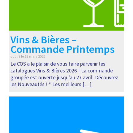
Vins & Bières –
Commande Printemps
publié le
18 mars 2026
Le COS a le plaisir de vous faire parvenir les
catalogues Vins & Bières 2026 ! La commande
groupée est ouverte jusqu’au 27 avril! Découvrez
les Nouveautés ! * Les meilleurs […]