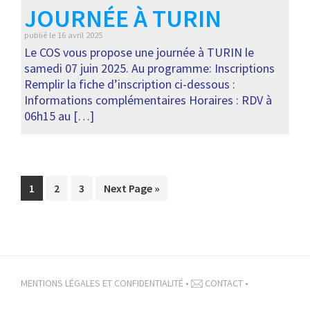
JOURNÉE À TURIN
publié le
16 avril 2025
Le COS vous propose une journée à TURIN le
samedi 07 juin 2025. Au programme: Inscriptions
Remplir la fiche d’inscription ci-dessous :
Informations complémentaires Horaires : RDV à
06h15 au […]
Page
Page
Page
Go
1
2
3
Next Page »
to
MENTIONS LÉGALES ET CONFIDENTIALITÉ
•
CONTACT
•