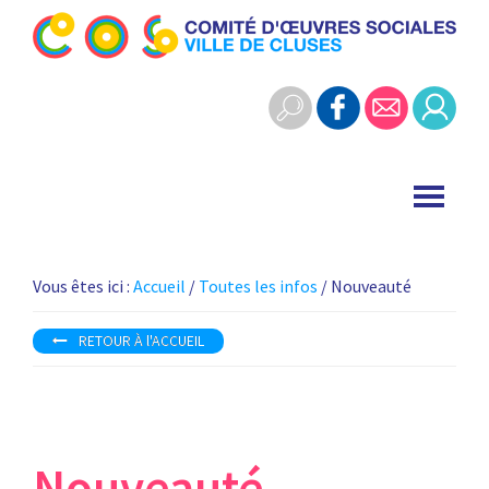
Skip
Skip
to
to
Cos
primary
main
Comité
Cluses
navigation
content
d'œuvres
sociales
-
ville
de
Cluses
Vous êtes ici :
Accueil
/
Toutes les infos
/ Nouveauté
RETOUR À l'ACCUEIL
Nouveauté