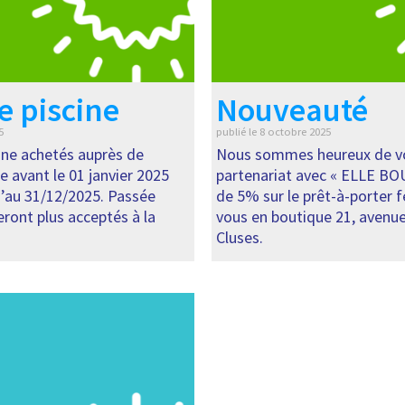
e piscine
Nouveauté
5
publié le
8 octobre 2025
cine achetés auprès de
Nous sommes heureux de vo
e avant le 01 janvier 2025
partenariat avec « ELLE B
u’au 31/12/2025. Passée
de 5% sur le prêt-à-porter 
seront plus acceptés à la
vous en boutique 21, avenue 
Cluses.