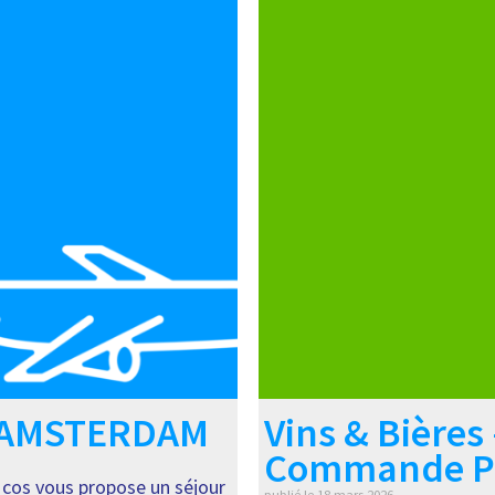
 AMSTERDAM
Vins & Bières 
Commande P
os vous propose un séjour
publié le
18 mars 2026