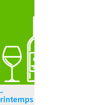
–
rintemps