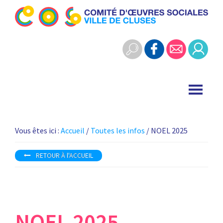
Skip
Skip
to
to
Cos
primary
main
Comité
Cluses
navigation
content
d'œuvres
sociales
-
ville
de
Cluses
Vous êtes ici :
Accueil
/
Toutes les infos
/ NOEL 2025
RETOUR À l'ACCUEIL
NOEL 2025