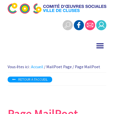
Skip
Skip
to
to
Cos
primary
main
Comité
Cluses
navigation
content
d'œuvres
sociales
-
ville
de
Cluses
Vous êtes ici :
Accueil
/ MailPoet Page / Page MailPoet
RETOUR À l'ACCUEIL
Page MailPoet